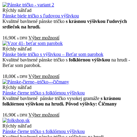
Rýchly náhľad
Pánske biele tričko s ľudovou výšivkou
Kvalitné bavlnené pánske tričko
s krásnou výšivkou ľudových
srdiečok na hrudi.
16,90€
Výber možností
s DPH
Rýchly náhľad
Pánske biele tričko s výšivkou – Beťar som parobok
Kvalitné bavlnené pánske tričko s
folklórnou výšivkou
na hrudi -
Beťar som parobok.
18,00€
Výber možností
s DPH
Rýchly náhľad
Pánske čierne tričko s folklórnou výšivkou
Kvalitné bavlnené pánske tričko vysokej gramáže
s krásnou
folklórnou výšivkou na hrudi. Pôvod výšivky: Čičmany
16,90€
Výber možností
s DPH
Rýchly náhľad
Pánske čierne tričko s folklórnou výšivkou
Kvalitné bavlnené pánske tričko s výšivkou na hrudi.