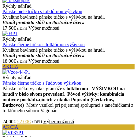
Rýchly náhľad
Pánske biele tričko s folklórnou výšivkou
Kvalitné bavlnené pánske tričko s výšivkou na hrudi.
Vizuál produktu slúži na ilustračné účely.
17,50€
Výber možností
s DPH
Rýchly náhľad
Pánske čierne tričko s folklórnou výšivkou
Kvalitné bavlnené pánske tričko s výšivkou na hrudi.
Vizuál produktu slúži na ilustračné účely.
18,00€
Výber možností
s DPH
AKCIA
Rýchly náhľad
Pánske čierne tričko s ľudovou výšivkou
Pánske tričko vysokej gramáže
s folklórnou VÝŠIVKOU na
hrudi v bielo sivom prevedení.
Pôvod výšivky: kombinácia
motívov pochádzajúcich z okolia Popradu (Gerlachov,
Batizovce)
Motív vznikol pri príjemnej spolupráci s tanečníčkami z
folklórneho súboru Vagonár.
24,00€
22,00€
Výber možností
s DPH
AKCIA