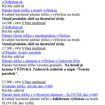
Rýchly náhľad
Pánske biele tričko s trendy výšivkou
Kvalitné bavlnené pánske tričko s výšivkou na hrudi.
Vizuál produktu slúži na ilustračné účely.
14,50€
Výber možností
s DPH
Rýchly náhľad
Pánske čierne tričko s muzikantskou výšivkou
Kvalitné bavlnené pánske tričko s výšivkou na hrudi.
Vizuál produktu slúži na ilustračné účely.
17,50€
Výber možností
s DPH
Rýchly náhľad
Pánske tričko s nápisom a výšivkou v ľudovom štýle
Pánske bavlnené tričko vysokej gramáže.
Na hrudi je
krásna VÝŠIVKA ľudových srdiečok a nápis "Švárny
parobek".
17,90€
Výber možností
s DPH
Rýchly náhľad
Pánske biele tričko s vyšívaným nápisom – SLOVÁK ako vyšitý
Kvalitné bavlnené pánske tričko s
folklórnou výšivkou
na hrudi-
SLOVÁK ako vyšitý.