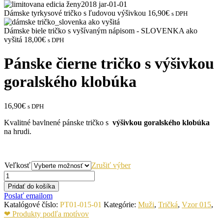
Dámske tyrkysové tričko s ľudovou výšivkou
16,90€
s DPH
Dámske biele tričko s vyšívaným nápisom - SLOVENKA ako
vyšitá
18,00€
s DPH
Pánske čierne tričko s výšivkou
goralského klobúka
16,90€
s DPH
Kvalitné bavlnené pánske tričko s
výšivkou goralského klobúka
na hrudi.
Veľkosť
Zrušiť výber
Pridať do košíka
Poslať emailom
Katalógové číslo:
PT01-015-01
Kategórie:
Muži
,
Tričká
,
Vzor 015
,
❤ Produkty podľa motívov