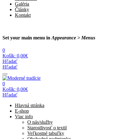
Galéria
Články
Kontakt
Set your main menu in
Appearance > Menus
0
Košík:
0,00€
Hľadať
Hľadať
0
Košík:
0,00€
Hľadať
Hlavná stránka
E-shop
Viac info
O nás/služby
Starostlivosť o textil
Veľkostné tabuľky
Obchodné podmienky