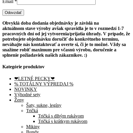
Email
*
Obvyklá doba dodania objednávky je závislá na
aktuálnom
stave výroby avšak spravidla je to v rozmedzí 1-7
pracovných dní od jej vytvorenia/prijatia úhrady. V prípade, že
potrebujete objednávku doručiť do konkrétneho termínu,
neváhajte nás kontaktovať a overte si, či je to možné. Vždy sa
snažíme robiť maximum pre včasnú výrobu, doručenie a
splnenie požiadaviek našich zákazníkov. :)
Kategórie produktov
❤LETNÉ PECKY❤
% TOTÁLNY VÝPREDAJ %
NOVINKY
Výhodné sety
Ženy
Šaty, sukne, legíny
Tričká
Tričká s dlhým rukávom
Tričká s krátkym rukávom
Mikiny
Bundy