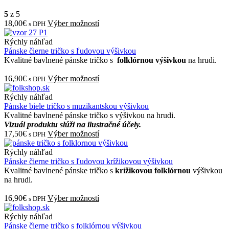
5
z 5
18,00€
Výber možností
s DPH
Rýchly náhľad
Pánske čierne tričko s ľudovou výšivkou
Kvalitné bavlnené pánske tričko s
folklórnou výšivkou
na hrudi.
16,90€
Výber možností
s DPH
Rýchly náhľad
Pánske biele tričko s muzikantskou výšivkou
Kvalitné bavlnené pánske tričko s výšivkou na hrudi.
Vizuál produktu slúži na ilustračné účely.
17,50€
Výber možností
s DPH
Rýchly náhľad
Pánske čierne tričko s ľudovou krížikovou výšivkou
Kvalitné bavlnené pánske tričko s
krížikovou folklórnou
výšivkou
na hrudi.
16,90€
Výber možností
s DPH
Rýchly náhľad
Pánske čierne tričko s folklórnou výšivkou