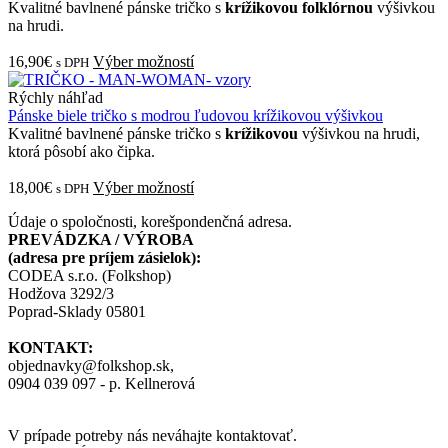
Kvalitné bavlnené pánske tričko s
krížikovou folklórnou
výšivkou
na hrudi.
16,90€
Výber možností
s DPH
Rýchly náhľad
Pánske biele tričko s modrou ľudovou krížikovou výšivkou
Kvalitné bavlnené pánske tričko s
krížikovou
výšivkou na hrudi,
ktorá pôsobí ako čipka.
18,00€
Výber možností
s DPH
Údaje o spoločnosti, korešpondenčná adresa.
PREVÁDZKA / VÝROBA
(adresa pre príjem zásielok):
CODEA s.r.o. (Folkshop)
Hodžova 3292/3
Poprad-Sklady 05801
KONTAKT:
objednavky@folkshop.sk,
0904 039 097 - p. Kellnerová
V prípade potreby nás neváhajte kontaktovať.