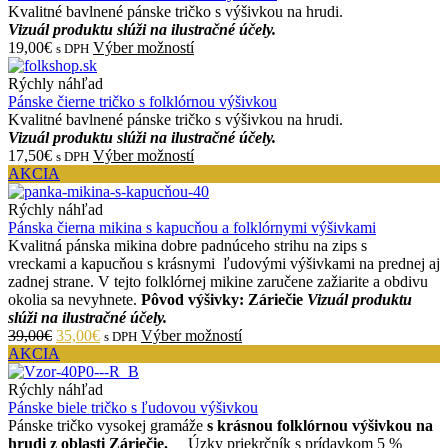
Kvalitné bavlnené pánske tričko s výšivkou na hrudi.
Vizuál produktu slúži na ilustračné účely.
19,00€
Výber možností
s DPH
Rýchly náhľad
Pánske čierne tričko s folklórnou výšivkou
Kvalitné bavlnené pánske tričko s výšivkou na hrudi.
Vizuál produktu slúži na ilustračné účely.
17,50€
Výber možností
s DPH
AKCIA
Rýchly náhľad
Pánska čierna mikina s kapucňou a folklórnymi výšivkami
Kvalitná pánska mikina dobre padnúceho strihu na zips s
vreckami a kapucňou s krásnymi ľudovými výšivkami na prednej aj
zadnej strane. V tejto folklórnej mikine zaručene zažiarite a obdivu
okolia sa nevyhnete.
Pôvod výšivky: Záriečie
Vizuál produktu
slúži na ilustračné účely.
39,00€
35,00€
Výber možností
s DPH
AKCIA
Rýchly náhľad
Pánske biele tričko s ľudovou výšivkou
Pánske tričko vysokej gramáže
s krásnou folklórnou
výšivkou na
hrudi z oblasti Záriečie.
Úzky priekrčník s prídavkom 5 %