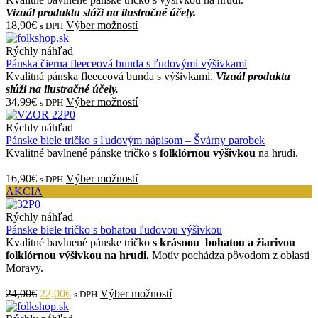
Vizuál produktu slúži na ilustračné účely.
18,90€
Výber možností
s DPH
Rýchly náhľad
Pánska čierna fleeceová bunda s ľudovými výšivkami
Kvalitná pánska fleeceová bunda s výšivkami.
Vizuál produktu
slúži na ilustračné účely.
34,99€
Výber možností
s DPH
Rýchly náhľad
Pánske biele tričko s ľudovým nápisom – Švárny parobek
Kvalitné bavlnené pánske tričko s
folklórnou výšivkou
na hrudi.
16,90€
Výber možností
s DPH
AKCIA
Rýchly náhľad
Pánske biele tričko s bohatou ľudovou výšivkou
Kvalitné bavlnené pánske tričko
s krásnou bohatou a žiarivou
folklórnou
výšivkou na hrudi.
Motív pochádza pôvodom z oblasti
Moravy.
24,00€
22,00€
Výber možností
s DPH