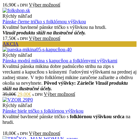
16,90€
Výber možností
s DPH
Rýchly náhľad
Pánske čierne tričko s folklórnou výšivkou
Kvalitné bavlnené pánske tričko s výšivkou na hrudi.
Vizuál produktu slúži na ilustračné účely.
17,50€
Výber možností
s DPH
AKCIA
Rýchly náhľad
Pánska modrá mikina s kapucňou a folklórnymi výšivkami
Kvalitná pánska mikina dobre padnúceho strihu na zips s
vreckami a kapucňou s krásnymi ľudovými výšivkami na prednej aj
zadnej strane. V tejto folklórnej mikine zaručene zažiarite a obdivu
okolia sa nevyhnete.
Pôvod výšivky: Záriečie
Vizuál produktu
slúži na ilustračné účely.
39,00€
29,00€
Výber možností
s DPH
Rýchly náhľad
Pánske biele tričko s folklórnou výšivkou
Kvalitné bavlnené pánske tričko s
folklórnou výšivkou srdca
na
hrudi.
18,00€
Výber možností
s DPH