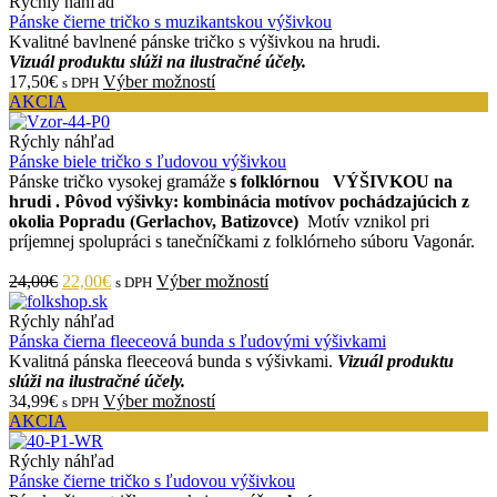
Rýchly náhľad
Pánske čierne tričko s muzikantskou výšivkou
Kvalitné bavlnené pánske tričko s výšivkou na hrudi.
Vizuál produktu slúži na ilustračné účely.
17,50€
Výber možností
s DPH
AKCIA
Rýchly náhľad
Pánske biele tričko s ľudovou výšivkou
Pánske tričko vysokej gramáže
s folklórnou VÝŠIVKOU na
hrudi .
Pôvod výšivky: kombinácia motívov pochádzajúcich z
okolia Popradu (Gerlachov, Batizovce)
Motív vznikol pri
príjemnej spolupráci s tanečníčkami z folklórneho súboru Vagonár.
24,00€
22,00€
Výber možností
s DPH
Rýchly náhľad
Pánska čierna fleeceová bunda s ľudovými výšivkami
Kvalitná pánska fleeceová bunda s výšivkami.
Vizuál produktu
slúži na ilustračné účely.
34,99€
Výber možností
s DPH
AKCIA
Rýchly náhľad
Pánske čierne tričko s ľudovou výšivkou