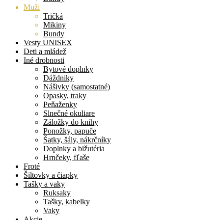
Muži
Tričká
Mikiny
Bundy
Vesty UNISEX
Deti a mládež
Iné drobnosti
Bytové doplnky
Dáždniky
Nášivky (samostatné)
Opasky, traky
Peňaženky
Slnečné okuliare
Záložky do knihy
Ponožky, papuče
Šatky, šály, nákrčníky
Doplnky a bižutéria
Hrnčeky, fľaše
Froté
Šiltovky a čiapky
Tašky a vaky
Ruksaky
Tašky, kabelky
Vaky
Akcie