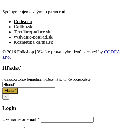
Spolupracujeme s týmito partnermi.
Codea.eu
Caltha.sk
Textilbezpotlace.sk
vysivanie-poprad.sk
Kozmetika-caltha.sk
© 2016 Folkshop | Všetky práva vyhradené | created by
CODEA
s.r.o.
Hľadať
Pomocou tohto formulára môžete nájsť to, čo potrebujete
Hľadať
×
Login
Username or email
*