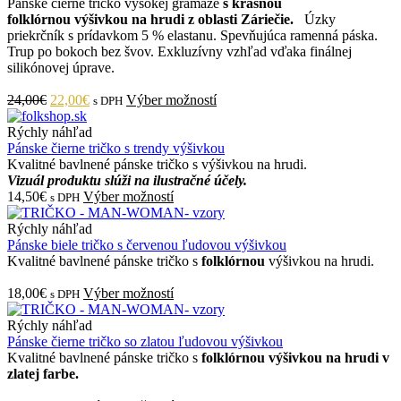
Pánske čierne tričko vysokej gramáže
s krásnou
folklórnou
výšivkou na hrudi z oblasti Záriečie.
Úzky
priekrčník s prídavkom 5 % elastanu. Spevňujúca ramenná páska.
Trup po bokoch bez švov. Exkluzívny vzhľad vďaka finálnej
silikónovej úprave.
24,00€
22,00€
Výber možností
s DPH
Rýchly náhľad
Pánske čierne tričko s trendy výšivkou
Kvalitné bavlnené pánske tričko s výšivkou na hrudi.
Vizuál produktu slúži na ilustračné účely.
14,50€
Výber možností
s DPH
Rýchly náhľad
Pánske biele tričko s červenou ľudovou výšivkou
Kvalitné bavlnené pánske tričko s
folklórnou
výšivkou na hrudi.
18,00€
Výber možností
s DPH
Rýchly náhľad
Pánske čierne tričko so zlatou ľudovou výšivkou
Kvalitné bavlnené pánske tričko s
folklórnou výšivkou na hrudi v
zlatej farbe.