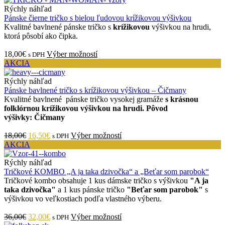
Rýchly náhľad
Pánske čierne tričko s bielou ľudovou krížikovou výšivkou
Kvalitné bavlnené pánske tričko s
krížikovou
výšivkou na hrudi,
ktorá pôsobí ako čipka.
18,00€
Výber možností
s DPH
AKCIA
Rýchly náhľad
Pánske bavlnené tričko s krížikovou výšivkou – Čičmany
Kvalitné bavlnené pánske tričko vysokej gramáže
s krásnou
folklórnou krížikovou výšivkou na hrudi. Pôvod
výšivky: Čičmany
18,00€
16,50€
Výber možností
s DPH
AKCIA
Rýchly náhľad
Tričkové KOMBO „A ja taka dzivočka“ a „Beťar som parobok“
Tričkové kombo obsahuje 1 kus dámske tričko s výšivkou
"A ja
taka dzivočka"
a 1 kus pánske tričko
"Beťar som parobok"
s
výšivkou vo veľkostiach podľa vlastného výberu.
36,00€
32,00€
Výber možností
s DPH