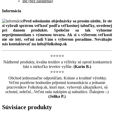
Iné (bez zaradenia)
Informácia
Pred odoslaním objednávky sa prosím uistite, že ste
si vybrali správnu veľkosť podľa veľkostnej tabuľky, uvedenej
pri danom produkte. Spoločne sa tak vyhneme
nepríjemnostiam s výmenou tovaru. Ak si s výberom veľkosti
nie ste istý, veľmi radi Vám s výberom poradíme. Neváhajte
nás kontaktovať na info@folkshop.sk
⭐️
⭐️
⭐️
⭐️
⭐️
Nádherné produkty, kvalita textilov a výšivky sú oproti konkurencii
fakt o niekoľko levelov vyššie.
(Karin B.)
⭐️
⭐️
⭐️
⭐️
⭐️
Obchod jednoznačne odporúčam. Krásne a kvalitné výrobky.
Veľmi pozitívne hodnotím príjemnú komunikáciu a jednanie
pracovníkov Folkshop.sk, ktorí max. vyhovejú zákazníkovi, sú
ochotní, srdeční...Veľmi rada nakúpim aj nabudúce. Ďakujem :-)
(Jolika P.)
Súvisiace produkty