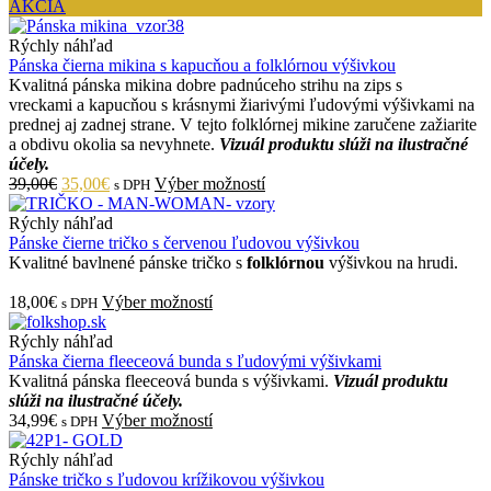
AKCIA
Rýchly náhľad
Pánska čierna mikina s kapucňou a folklórnou výšivkou
Kvalitná pánska mikina dobre padnúceho strihu na zips s
vreckami a kapucňou s krásnymi žiarivými ľudovými výšivkami na
prednej aj zadnej strane. V tejto folklórnej mikine zaručene zažiarite
a obdivu okolia sa nevyhnete.
Vizuál produktu slúži na ilustračné
účely.
39,00€
35,00€
Výber možností
s DPH
Rýchly náhľad
Pánske čierne tričko s červenou ľudovou výšivkou
Kvalitné bavlnené pánske tričko s
folklórnou
výšivkou na hrudi.
18,00€
Výber možností
s DPH
Rýchly náhľad
Pánska čierna fleeceová bunda s ľudovými výšivkami
Kvalitná pánska fleeceová bunda s výšivkami.
Vizuál produktu
slúži na ilustračné účely.
34,99€
Výber možností
s DPH
Rýchly náhľad
Pánske tričko s ľudovou krížikovou výšivkou