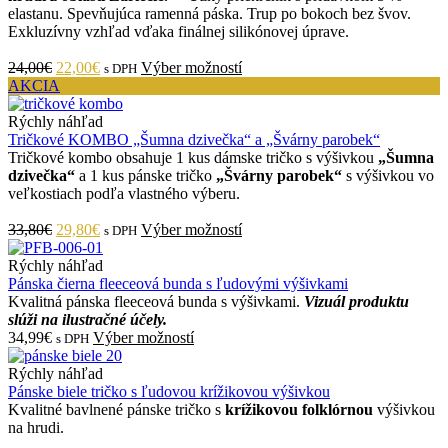
elastanu. Spevňujúca ramenná páska. Trup po bokoch bez švov.
Exkluzívny vzhľad vďaka finálnej silikónovej úprave.
24,00€
22,00€
Výber možností
s DPH
AKCIA
Rýchly náhľad
Tričkové KOMBO „Šumna dzivečka“ a „Švárny parobek“
Tričkové kombo obsahuje 1 kus dámske tričko s výšivkou
„Šumna
dzivečka“
a 1 kus pánske tričko
„Švárny parobek“
s výšivkou vo
veľkostiach podľa vlastného výberu.
33,80€
29,80€
Výber možností
s DPH
Rýchly náhľad
Pánska čierna fleeceová bunda s ľudovými výšivkami
Kvalitná pánska fleeceová bunda s výšivkami.
Vizuál produktu
slúži na ilustračné účely.
34,99€
Výber možností
s DPH
Rýchly náhľad
Pánske biele tričko s ľudovou krížikovou výšivkou
Kvalitné bavlnené pánske tričko s
krížikovou folklórnou
výšivkou
na hrudi.