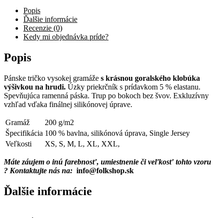
Popis
Ďalšie informácie
Recenzie (0)
Kedy mi objednávka príde?
Popis
Pánske tričko vysokej gramáže
s krásnou goralského klobúka
výšivkou na hrudi.
Úzky priekrčník s prídavkom 5 % elastanu.
Spevňujúca ramenná páska. Trup po bokoch bez švov. Exkluzívny
vzhľad vďaka finálnej silikónovej úprave.
Gramáž
200 g/m2
Špecifikácia
100 % bavlna, silikónová úprava, Single Jersey
Veľkosti
XS, S, M, L, XL, XXL,
Máte záujem o inú farebnosť, umiestnenie či veľkosť tohto vzoru
? Kontaktujte nás na:
info@folkshop.sk
Ďalšie informácie