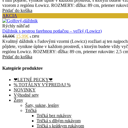
s ním pôjdete, vynikne úplne v každom prostredí, s ktorým budete v
vzorom z regiónu Łowicz. ROZMERY: dĺžka: 89 cm, priemer rukoväte
Pridať do košíka
AKCIA
Rýchly náhľad
Dáždnik s pestrou farebnou potlačou – veľký (Lowicz)
18,00€
15,99€
s DPH
Kvalitný dáždnik s ľudovými vzormi (Lowicz) rozžiari aj ten najpoc
pôjdete, vynikne úplne v každom prostredí, s ktorým budete vždy vy
regiónu Łowicz. ROZMERY: dĺžka: 89 cm, priemer rukoväte: 2,5 cm,
Pridať do košíka
Kategórie produktov
❤LETNÉ PECKY❤
% TOTÁLNY VÝPREDAJ %
NOVINKY
Výhodné sety
Ženy
Šaty, sukne, legíny
Tričká
Tričká bez rukávov
Tričká s dlhým rukávom
Tričká s krátkym rukávom