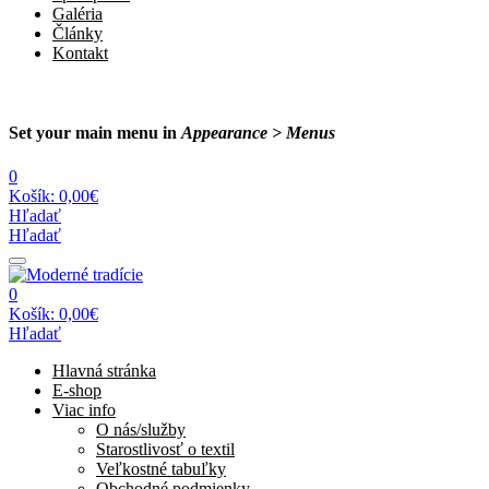
Galéria
Články
Kontakt
Set your main menu in
Appearance > Menus
0
Košík:
0,00€
Hľadať
Hľadať
0
Košík:
0,00€
Hľadať
Hlavná stránka
E-shop
Viac info
O nás/služby
Starostlivosť o textil
Veľkostné tabuľky
Obchodné podmienky