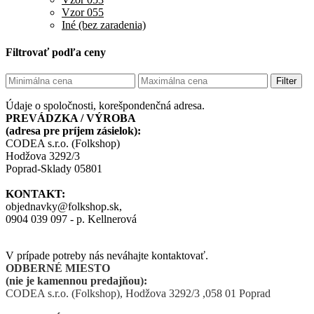
Vzor 055
Iné (bez zaradenia)
Filtrovať podľa ceny
Filter
Údaje o spoločnosti, korešpondenčná adresa.
PREVÁDZKA / VÝROBA
(adresa pre príjem zásielok):
CODEA s.r.o. (Folkshop)
Hodžova 3292/3
Poprad-Sklady 05801
KONTAKT:
objednavky@folkshop.sk,
0904 039 097 - p. Kellnerová
V prípade potreby nás neváhajte kontaktovať.
ODBERNÉ MIESTO
(nie je kamennou predajňou):
CODEA s.r.o. (Folkshop),
Hodžova 3292/3 ,058 01 Poprad