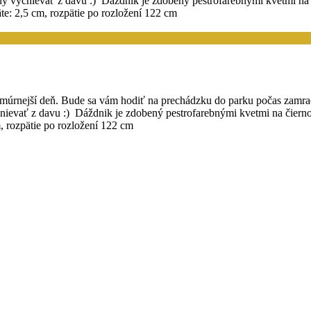
ždy vyčnievať z davu :) Dáždnik je zdobený pestrofarebnými kvetmi n
: 2,5 cm, rozpätie po rozložení 122 cm
hmúrnejší deň. Bude sa vám hodiť na prechádzku do parku počas zamra
čnievať z davu :) Dáždnik je zdobený pestrofarebnými kvetmi na čier
 rozpätie po rozložení 122 cm