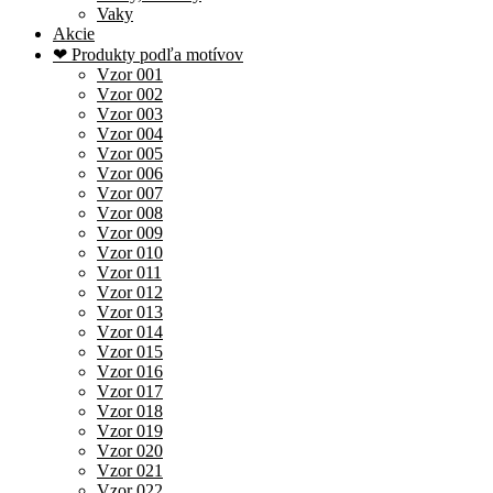
Vaky
Akcie
❤ Produkty podľa motívov
Vzor 001
Vzor 002
Vzor 003
Vzor 004
Vzor 005
Vzor 006
Vzor 007
Vzor 008
Vzor 009
Vzor 010
Vzor 011
Vzor 012
Vzor 013
Vzor 014
Vzor 015
Vzor 016
Vzor 017
Vzor 018
Vzor 019
Vzor 020
Vzor 021
Vzor 022