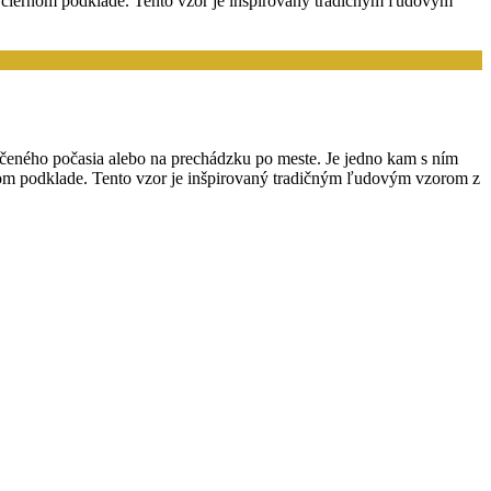
a čiernom podklade. Tento vzor je inšpirovaný tradičným ľudovým
čeného počasia alebo na prechádzku po meste. Je jedno kam s ním
nom podklade. Tento vzor je inšpirovaný tradičným ľudovým vzorom z