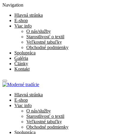
Navigation
Hlavná stránka
E-shop
Viac info
O nás/služby
Starostlivosť o textil
Veľkostné tabuľky
Obchodné podmienky
Spolupráca
Galéria
Články
Kontakt
Hlavná stránka
E-shop
Viac info
O nás/služby
Starostlivosť o textil
Veľkostné tabuľky
Obchodné podmienky
Spolupráca