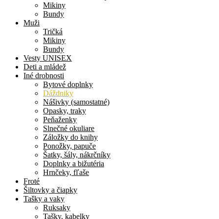
Mikiny
Bundy
Muži
Tričká
Mikiny
Bundy
Vesty UNISEX
Deti a mládež
Iné drobnosti
Bytové doplnky
Dáždniky
Nášivky (samostatné)
Opasky, traky
Peňaženky
Slnečné okuliare
Záložky do knihy
Ponožky, papuče
Šatky, šály, nákrčníky
Doplnky a bižutéria
Hrnčeky, fľaše
Froté
Šiltovky a čiapky
Tašky a vaky
Ruksaky
Tašky, kabelky