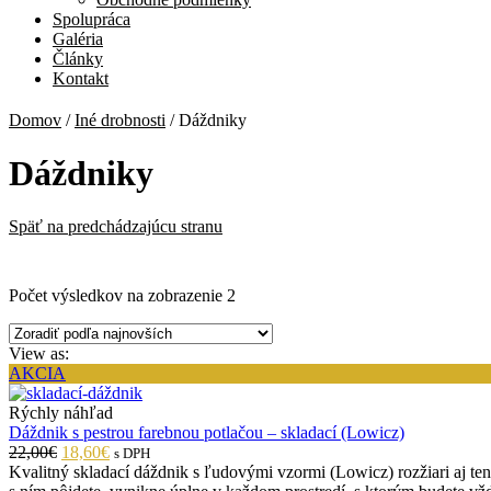
Spolupráca
Galéria
Články
Kontakt
Domov
/
Iné drobnosti
/
Dáždniky
Dáždniky
Späť na predchádzajúcu stranu
Počet výsledkov na zobrazenie 2
View as:
AKCIA
Rýchly náhľad
Dáždnik s pestrou farebnou potlačou – skladací (Lowicz)
22,00€
18,60€
s DPH
Kvalitný skladací dáždnik s ľudovými vzormi (Lowicz) rozžiari aj t