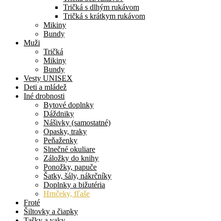
Tričká s dlhým rukávom
Tričká s krátkym rukávom
Mikiny
Bundy
Muži
Tričká
Mikiny
Bundy
Vesty UNISEX
Deti a mládež
Iné drobnosti
Bytové doplnky
Dáždniky
Nášivky (samostatné)
Opasky, traky
Peňaženky
Slnečné okuliare
Záložky do knihy
Ponožky, papuče
Šatky, šály, nákrčníky
Doplnky a bižutéria
Hrnčeky, fľaše
Froté
Šiltovky a čiapky
Tašky a vaky