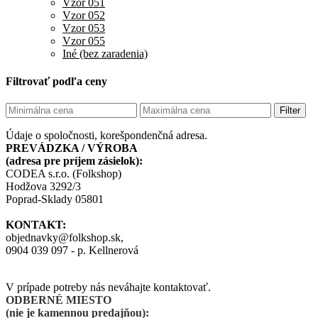
Vzor 051
Vzor 052
Vzor 053
Vzor 055
Iné (bez zaradenia)
Filtrovať podľa ceny
Filter
Údaje o spoločnosti, korešpondenčná adresa.
PREVÁDZKA / VÝROBA
(adresa pre príjem zásielok):
CODEA s.r.o. (Folkshop)
Hodžova 3292/3
Poprad-Sklady 05801
KONTAKT:
objednavky@folkshop.sk,
0904 039 097 - p. Kellnerová
V prípade potreby nás neváhajte kontaktovať.
ODBERNÉ MIESTO
(nie je kamennou predajňou):