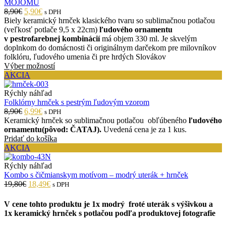
MOJOMU
8,90€
5,90€
s DPH
Biely keramický hrnček klasického tvaru so sublimačnou potlačou
(veľkosť potlače 9,5 x 22cm)
ľudového ornamentu
v pestrofarebnej kombinácií
má objem 330 ml. Je skvelým
doplnkom do domácnosti či originálnym darčekom pre milovníkov
folklóru, ľudového umenia či pre hrdých Slovákov
Výber možností
AKCIA
Rýchly náhľad
Folklórny hrnček s pestrým ľudovým vzorom
8,90€
6,99€
s DPH
Keramický hrnček so sublimačnou potlačou obľúbeného
ľudového
ornamentu(pôvod: ČATAJ).
Uvedená cena je za 1 kus.
Pridať do košíka
AKCIA
Rýchly náhľad
Kombo s čičmianskym motívom – modrý uterák + hrnček
19,80€
18,49€
s DPH
V cene tohto produktu je 1x modrý froté uterák s výšivkou a
1x keramický hrnček s potlačou podľa produktovej fotografie