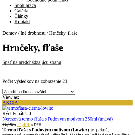
Spolupráca
Galéria
Články
Kontakt
Domov
/
Iné drobnosti
/
Hrnčeky, fľaše
Hrnčeky, fľaše
Späť na predchádzajúcu stranu
Počet výsledkov na zobrazenie 23
View as:
AKCIA
Rýchly náhľad
Nerezová termo fľaša s ľudovým motívom 350ml (tmavá)
16,90€
14,40€
s DPH
Termo fľaša s ľudovým motívom (Lowicz) je
pekná,