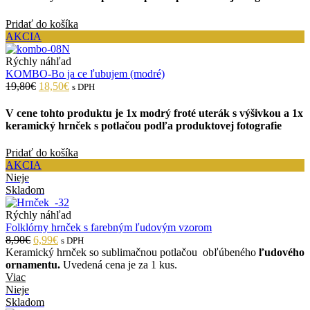
Pridať do košíka
AKCIA
Rýchly náhľad
KOMBO-Bo ja ce ľubujem (modré)
19,80€
18,50€
s DPH
V cene tohto produktu je 1x modrý froté uterák s výšivkou a 1x
keramický hrnček s potlačou podľa produktovej fotografie
Pridať do košíka
AKCIA
Nieje
Skladom
Rýchly náhľad
Folklórny hrnček s farebným ľudovým vzorom
8,90€
6,99€
s DPH
Keramický hrnček so sublimačnou potlačou obľúbeného
ľudového
ornamentu.
Uvedená cena je za 1 kus.
Viac
Nieje
Skladom