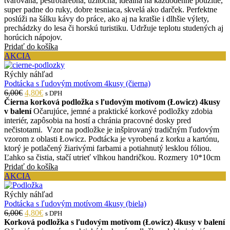
tvarovaná, pestrofarebná, užitočná, ideálna na každodenné použitie,
super padne do ruky, dobre tesniaca, skvelá ako darček. Perfektne
poslúži na šálku kávy do práce, ako aj na kratšie i dlhšie výlety,
prechádzky do lesa či horskú turistiku. Udržuje teplotu studených aj
horúcich nápojov.
Pridať do košíka
AKCIA
Rýchly náhľad
Podtácka s ľudovým motívom 4kusy (čierna)
6,00€
4,80€
s DPH
Čierna korková podložka s ľudovým motívom (Łowicz) 4kusy
v balení
Očarujúce, jemné a praktické korkové podložky zdobia
interiér, zapôsobia na hostí a chránia pracovné dosky pred
nečistotami. Vzor na podložke je inšpirovaný tradičným ľudovým
vzorom z oblasti Łowicz. Podtácka je vyrobená z korku a kartónu,
ktorý je potlačený žiarivými farbami a potiahnutý lesklou fóliou.
Ľahko sa čistia, stačí utrieť vlhkou handričkou. Rozmery 10*10cm
Pridať do košíka
AKCIA
Rýchly náhľad
Podtácka s ľudovým motívom 4kusy (biela)
6,00€
4,80€
s DPH
Korková podložka s ľudovým motívom (Łowicz) 4kusy v balení