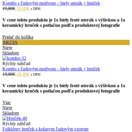
Kombo s ľudovým motívom – biely uterák + hrnček
19,80€
18,49€
s DPH
V cene tohto produktu je 1x biely froté uterák s výšivkou a 1x
keramický hrnček s potlačou podľa produktovej fotografie
Pridať do košíka
AKCIA
Nieje
Skladom
Rýchly náhľad
Kombo s ľudovým motívom – biely uterák + hrnček
19,80€
18,49€
s DPH
V cene tohto produktu je 1x biely froté uterák s výšivkou a 1x
keramický hrnček s potlačou podľa produktovej fotografie
Viac
Nieje
Skladom
Rýchly náhľad
Folklórny hrnček s krásnym ľudovým vzorom