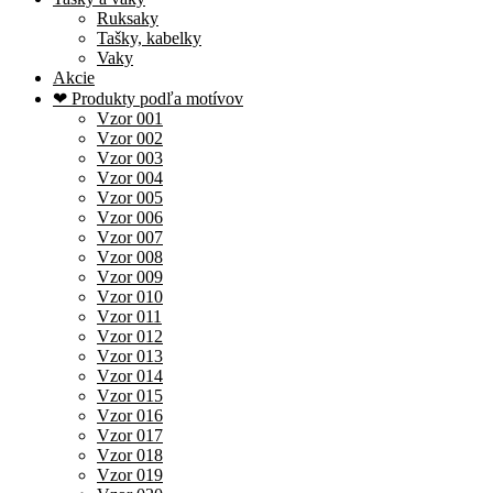
Ruksaky
Tašky, kabelky
Vaky
Akcie
❤ Produkty podľa motívov
Vzor 001
Vzor 002
Vzor 003
Vzor 004
Vzor 005
Vzor 006
Vzor 007
Vzor 008
Vzor 009
Vzor 010
Vzor 011
Vzor 012
Vzor 013
Vzor 014
Vzor 015
Vzor 016
Vzor 017
Vzor 018
Vzor 019