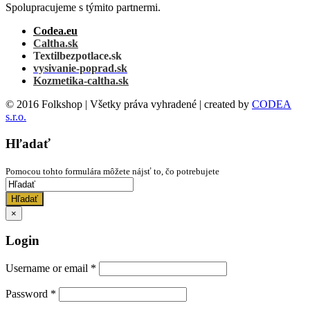
Spolupracujeme s týmito partnermi.
Codea.eu
Caltha.sk
Textilbezpotlace.sk
vysivanie-poprad.sk
Kozmetika-caltha.sk
© 2016 Folkshop | Všetky práva vyhradené | created by
CODEA
s.r.o.
Hľadať
Pomocou tohto formulára môžete nájsť to, čo potrebujete
Hľadať
×
Login
Username or email
*
Password
*