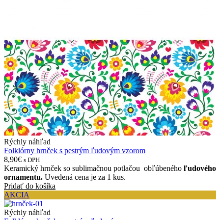
Rýchly náhľad
Folklórny hrnček s pestrým ľudovým vzorom
8,90€
s DPH
Keramický hrnček so sublimačnou potlačou obľúbeného
ľudového
ornamentu.
Uvedená cena je za 1 kus.
Pridať do košíka
AKCIA
Rýchly náhľad