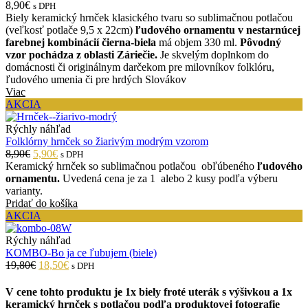
8,90€
s DPH
Biely keramický hrnček klasického tvaru so sublimačnou potlačou
(veľkosť potlače 9,5 x 22cm)
ľudového ornamentu v nestarnúcej
farebnej kombinácií čierna-biela
má objem 330 ml.
Pôvodný
vzor pochádza z oblasti Záriečie.
Je skvelým doplnkom do
domácnosti či originálnym darčekom pre milovníkov folklóru,
ľudového umenia či pre hrdých Slovákov
Viac
AKCIA
Rýchly náhľad
Folklórny hrnček so žiarivým modrým vzorom
8,90€
5,90€
s DPH
Keramický hrnček so sublimačnou potlačou obľúbeného
ľudového
ornamentu.
Uvedená cena je za 1 alebo 2 kusy podľa výberu
varianty.
Pridať do košíka
AKCIA
Rýchly náhľad
KOMBO-Bo ja ce ľubujem (biele)
19,80€
18,50€
s DPH
V cene tohto produktu je 1x biely froté uterák s výšivkou a 1x
keramický hrnček s potlačou podľa produktovej fotografie