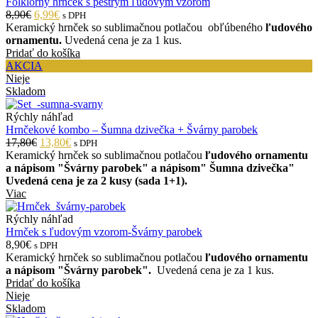
Folklórny hrnček s pestrým ľudovým vzorom
8,90€
6,99€
s DPH
Keramický hrnček so sublimačnou potlačou obľúbeného
ľudového
ornamentu.
Uvedená cena je za 1 kus.
Pridať do košíka
AKCIA
Nieje
Skladom
Rýchly náhľad
Hrnčekové kombo – Šumna dzivečka + Švárny parobek
17,80€
13,80€
s DPH
Keramický hrnček so sublimačnou potlačou
ľudového ornamentu
a nápisom "Švárny parobek" a nápisom" Šumna dzivečka"
Uvedená cena je za 2 kusy (sada 1+1).
Viac
Rýchly náhľad
Hrnček s ľudovým vzorom-Švárny parobek
8,90€
s DPH
Keramický hrnček so sublimačnou potlačou
ľudového ornamentu
a nápisom "Švárny parobek".
Uvedená cena je za 1 kus.
Pridať do košíka
Nieje
Skladom