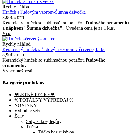
Rýchly náhľad
Hrnček s ľudovým vzorom-Šumna dzivečka
8,90€
s DPH
Keramický hrnček so sublimačnou potlačou
ľudového ornamentu
a nápisom "Šumna dzivečka".
Uvedená cena je za 1 kus.
Viac
Rýchly náhľad
Keramický hrnček s ľudovým vzorom v červenej farbe
8,90€
s DPH
Keramický hrnček so sublimačnou potlačou
ľudového
ornamentu.
Výber možností
Kategórie produktov
❤LETNÉ PECKY❤
% TOTÁLNY VÝPREDAJ %
NOVINKY
Výhodné sety
Ženy
Šaty, sukne, legíny
Tričká
Tričká bez rukávov