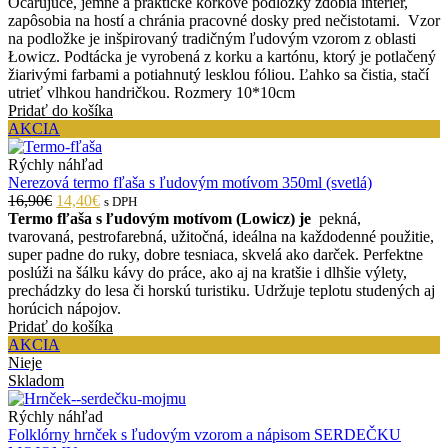
Očarujúce, jemné a praktické korkové podložky zdobia interiér,
zapôsobia na hostí a chránia pracovné dosky pred nečistotami. Vzor
na podložke je inšpirovaný tradičným ľudovým vzorom z oblasti
Łowicz. Podtácka je vyrobená z korku a kartónu, ktorý je potlačený
žiarivými farbami a potiahnutý lesklou fóliou. Ľahko sa čistia, stačí
utrieť vlhkou handričkou. Rozmery 10*10cm
Pridať do košíka
AKCIA
Rýchly náhľad
Nerezová termo fľaša s ľudovým motívom 350ml (svetlá)
16,90€
14,40€
s DPH
Termo fľaša s ľudovým motívom (Lowicz) je
pekná,
tvarovaná, pestrofarebná, užitočná, ideálna na každodenné použitie,
super padne do ruky, dobre tesniaca, skvelá ako darček. Perfektne
poslúži na šálku kávy do práce, ako aj na kratšie i dlhšie výlety,
prechádzky do lesa či horskú turistiku. Udržuje teplotu studených aj
horúcich nápojov.
Pridať do košíka
AKCIA
Nieje
Skladom
Rýchly náhľad
Folklórny hrnček s ľudovým vzorom a nápisom SERDEČKU