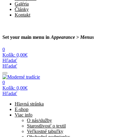
Galéria
Články
Kontakt
Set your main menu in
Appearance > Menus
0
Košík:
0,00€
Hľadať
Hľadať
0
Košík:
0,00€
Hľadať
Hlavná stránka
E-shop
Viac info
O nás/služby
Starostlivosť o textil
Veľkostné tabuľky
Obchodné podmienky