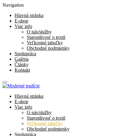
Navigation
Hlavná stránka
E-shop
Viac info
O nás/služby
Starostlivosť o textil
Veľkostné tabuľky
Obchodné podmienky
Spolupráca
Galéria
Články
Kontakt
Hlavná stránka
E-shop
Viac info
O nás/služby
Starostlivosť o textil
Veľkostné tabuľky
Obchodné podmienky
Spolupráca