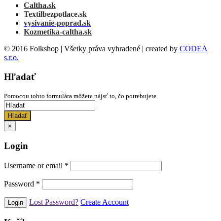
Caltha.sk
Textilbezpotlace.sk
vysivanie-poprad.sk
Kozmetika-caltha.sk
© 2016 Folkshop | Všetky práva vyhradené | created by
CODEA
s.r.o.
Hľadať
Pomocou tohto formulára môžete nájsť to, čo potrebujete
Hľadať
×
Login
Username or email
*
Password
*
Lost Password?
Create Account