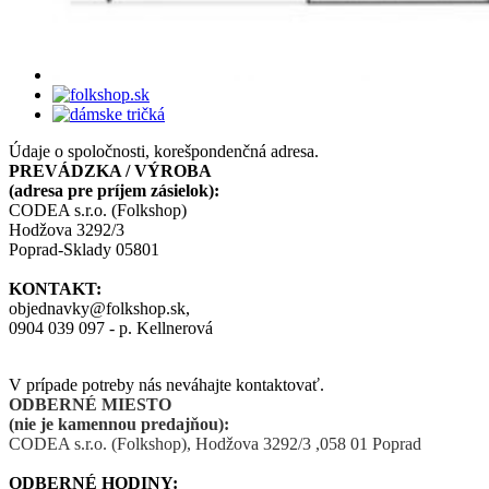
Údaje o spoločnosti, korešpondenčná adresa.
PREVÁDZKA / VÝROBA
(adresa pre príjem zásielok):
CODEA s.r.o. (Folkshop)
Hodžova 3292/3
Poprad-Sklady 05801
KONTAKT:
objednavky@folkshop.sk,
0904 039 097 - p. Kellnerová
V prípade potreby nás neváhajte kontaktovať.
ODBERNÉ MIESTO
(nie je kamennou predajňou):
CODEA s.r.o. (Folkshop),
Hodžova 3292/3 ,058 01 Poprad
ODBERNÉ HODINY: