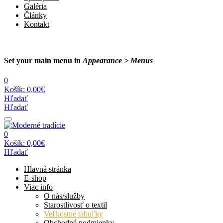
Galéria
Články
Kontakt
Set your main menu in
Appearance > Menus
0
Košík:
0,00€
Hľadať
Hľadať
0
Košík:
0,00€
Hľadať
Hlavná stránka
E-shop
Viac info
O nás/služby
Starostlivosť o textil
Veľkostné tabuľky
Obchodné podmienky