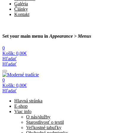
Galéria
Články
Kontakt
Set your main menu in
Appearance > Menus
0
Košík:
0,00€
Hľadať
Hľadať
0
Košík:
0,00€
Hľadať
Hlavná stránka
E-shop
Viac info
O nás/služby
Starostlivosť o textil
Veľkostné tabuľky
Obchodné podmienky