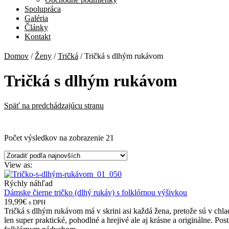
Spolupráca
Galéria
Články
Kontakt
Domov
/
Ženy
/
Tričká
/
Tričká s dlhým rukávom
Tričká s dlhým rukávom
Späť na predchádzajúcu stranu
Počet výsledkov na zobrazenie 21
View as:
Rýchly náhľad
Dámske čierne tričko (dlhý rukáv) s folklórnou výšivkou
19,99€
s DPH
Tričká s dlhým rukávom má v skrini asi každá žena, pretože sú v chl
len super praktické, pohodlné a hrejivé ale aj krásne a originálne. Po