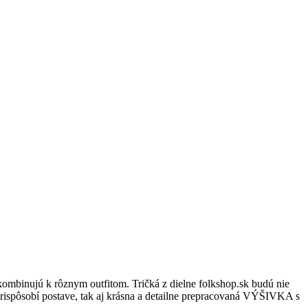
kombinujú k rôznym outfitom. Tričká z dielne folkshop.sk budú nie
ne prispôsobí postave, tak aj krásna a detailne prepracovaná VÝŠIVKA s