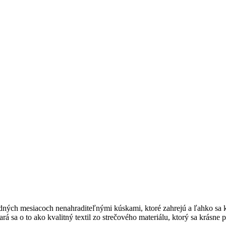
adných mesiacoch nenahraditeľnými kúskami, ktoré zahrejú a ľahko sa 
stará sa o to ako kvalitný textil zo strečového materiálu, ktorý sa krás