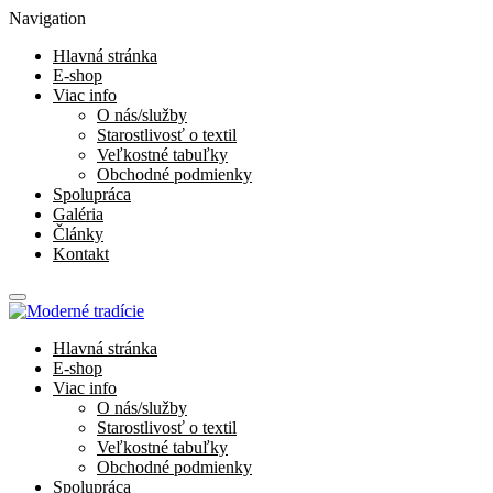
Navigation
Hlavná stránka
E-shop
Viac info
O nás/služby
Starostlivosť o textil
Veľkostné tabuľky
Obchodné podmienky
Spolupráca
Galéria
Články
Kontakt
Hlavná stránka
E-shop
Viac info
O nás/služby
Starostlivosť o textil
Veľkostné tabuľky
Obchodné podmienky
Spolupráca