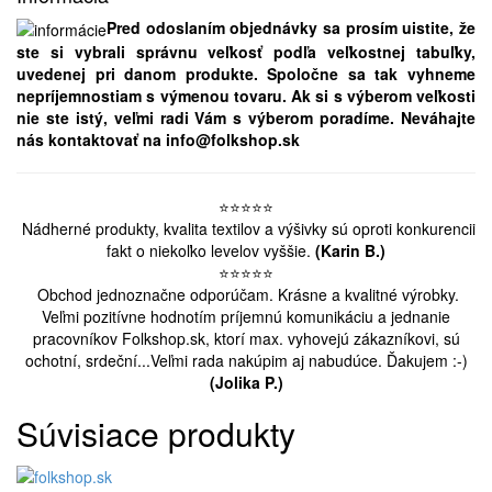
Pred odoslaním objednávky sa prosím uistite, že
ste si vybrali správnu veľkosť podľa veľkostnej tabuľky,
uvedenej pri danom produkte. Spoločne sa tak vyhneme
nepríjemnostiam s výmenou tovaru. Ak si s výberom veľkosti
nie ste istý, veľmi radi Vám s výberom poradíme. Neváhajte
nás kontaktovať na info@folkshop.sk
⭐️
⭐️
⭐️
⭐️
⭐️
Nádherné produkty, kvalita textilov a výšivky sú oproti konkurencii
fakt o niekoľko levelov vyššie.
(Karin B.)
⭐️
⭐️
⭐️
⭐️
⭐️
Obchod jednoznačne odporúčam. Krásne a kvalitné výrobky.
Veľmi pozitívne hodnotím príjemnú komunikáciu a jednanie
pracovníkov Folkshop.sk, ktorí max. vyhovejú zákazníkovi, sú
ochotní, srdeční...Veľmi rada nakúpim aj nabudúce. Ďakujem :-)
(Jolika P.)
Súvisiace produkty