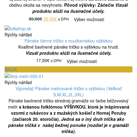
obdivu okolia sa nevyhnete.
Pôvod výšivky: Záriečie
Vizuál
produktu slúži na ilustračné účely.
39,00€
35,00€
s DPH
Výber možností
Rýchly náhľad
Pánske čierne tričko s muzikantskou výšivkou
Kvalitné bavlnené pánske tričko s výšivkou na hrudi.
Vizuál produktu slúži na ilustračné účely.
17,50€
s DPH
Výber možností
AKCIA
Rýchly náhľad
Výpredaj! Pánske melírované tričko s výšivkou (Veľkosť
S,M,XL,2L,3XL)
Pánske bavlnené tričko strednej gramáže vo farbe béžovosivý
melír
s krásnou folklórnou VÝŠIVKOU, ktorá je inšpirovaná
vzormi z rukávcov a z mužských košieľ z Hornej Poruby
(začiatok 20. storočia).
Jedná sa o iný druh trička ako
pánske tričká v našej bežnej ponuke (rozdiel je v gramáži
trička).