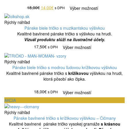
18,00€
14,00€
s DPH
Výber možností
Rýchly náhľad
Pánske biele tričko s muzikantskou výšivkou
Kvalitné bavlnené pánske tričko s výšivkou na hrudi.
Vizuál produktu slúži na ilustračné účely.
17,50€
s DPH
Výber možností
Rýchly náhľad
Pánske biele tričko s modrou ľudovou krížikovou výšivkou
Kvalitné bavlnené pánske tričko s
krížikovou
výšivkou na hrudi,
ktorá pôsobí ako čipka.
18,00€
s DPH
Výber možností
AKCIA
Rýchly náhľad
Pánske bavlnené tričko s krížikovou výšivkou – Čičmany
Kvalitné bavlnené pánske tričko vysokej gramáže
s krásnou