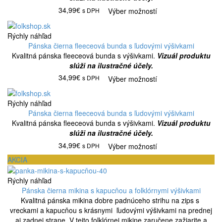
34,99€
s DPH
Výber možností
Rýchly náhľad
Pánska čierna fleeceová bunda s ľudovými výšivkami
Kvalitná pánska fleeceová bunda s výšivkami.
Vizuál produktu
slúži na ilustračné účely.
34,99€
s DPH
Výber možností
Rýchly náhľad
Pánska čierna fleeceová bunda s ľudovými výšivkami
Kvalitná pánska fleeceová bunda s výšivkami.
Vizuál produktu
slúži na ilustračné účely.
34,99€
s DPH
Výber možností
AKCIA
Rýchly náhľad
Pánska čierna mikina s kapucňou a folklórnymi výšivkami
Kvalitná pánska mikina dobre padnúceho strihu na zips s
vreckami a kapucňou s krásnymi ľudovými výšivkami na prednej
aj zadnej strane. V tejto folklórnej mikine zaručene zažiarite a