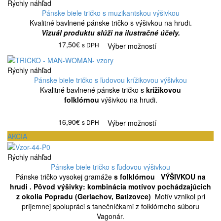
Rýchly náhľad
Pánske biele tričko s muzikantskou výšivkou
Kvalitné bavlnené pánske tričko s výšivkou na hrudi.
Vizuál produktu slúži na ilustračné účely.
17,50€
s DPH
Výber možností
Rýchly náhľad
Pánske biele tričko s ľudovou krížikovou výšivkou
Kvalitné bavlnené pánske tričko s
krížikovou
folklórnou
výšivkou na hrudi.
16,90€
s DPH
Výber možností
AKCIA
Rýchly náhľad
Pánske biele tričko s ľudovou výšivkou
Pánske tričko vysokej gramáže
s folklórnou VÝŠIVKOU na
hrudi .
Pôvod výšivky: kombinácia motívov pochádzajúcich
z okolia Popradu (Gerlachov, Batizovce)
Motív vznikol pri
príjemnej spolupráci s tanečníčkami z folklórneho súboru
Vagonár.