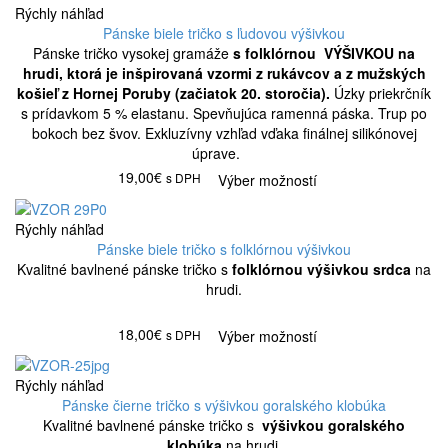
Rýchly náhľad
Pánske biele tričko s ľudovou výšivkou
Pánske tričko vysokej gramáže
s folklórnou VÝŠIVKOU na
hrudi, ktorá je inšpirovaná vzormi z rukávcov a z mužských
košieľ z Hornej Poruby (začiatok 20. storočia).
Úzky priekrčník
s prídavkom 5 % elastanu. Spevňujúca ramenná páska. Trup po
bokoch bez švov. Exkluzívny vzhľad vďaka finálnej silikónovej
úprave.
19,00€
s DPH
Výber možností
Rýchly náhľad
Pánske biele tričko s folklórnou výšivkou
Kvalitné bavlnené pánske tričko s
folklórnou výšivkou srdca
na
hrudi.
18,00€
s DPH
Výber možností
Rýchly náhľad
Pánske čierne tričko s výšivkou goralského klobúka
Kvalitné bavlnené pánske tričko s
výšivkou goralského
klobúka
na hrudi.