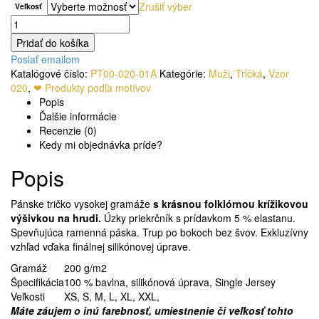
Zrušiť výber
Veľkosť
Pridať do košíka
Poslať emailom
Katalógové číslo:
PT00-020-01A
Kategórie:
Muži
,
Tričká
,
Vzor
020
,
❤ Produkty podľa motívov
Popis
Ďalšie informácie
Recenzie (0)
Kedy mi objednávka príde?
Popis
Pánske tričko vysokej gramáže
s krásnou folklórnou krížikovou
výšivkou na hrudi.
Úzky priekrčník s prídavkom 5 % elastanu.
Spevňujúca ramenná páska. Trup po bokoch bez švov. Exkluzívny
vzhľad vďaka finálnej silikónovej úprave.
Gramáž
200 g/m2
Špecifikácia
100 % bavlna, silikónová úprava, Single Jersey
Veľkosti
XS, S, M, L, XL, XXL,
Máte záujem o inú farebnosť, umiestnenie či veľkosť tohto