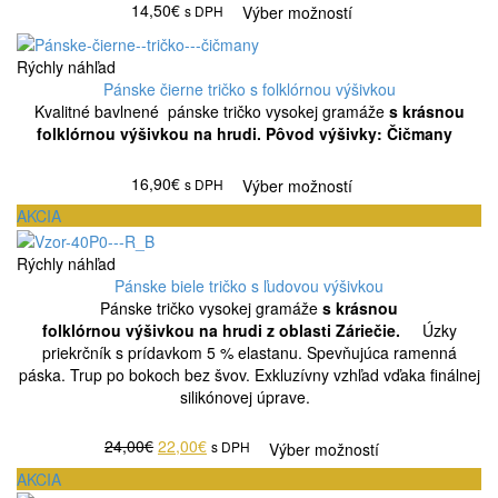
14,50€
s DPH
Výber možností
Rýchly náhľad
Pánske čierne tričko s folklórnou výšivkou
Kvalitné bavlnené pánske tričko vysokej gramáže
s krásnou
folklórnou výšivkou na hrudi. Pôvod výšivky: Čičmany
16,90€
s DPH
Výber možností
AKCIA
Rýchly náhľad
Pánske biele tričko s ľudovou výšivkou
Pánske tričko vysokej gramáže
s krásnou
folklórnou
výšivkou na hrudi z oblasti Záriečie.
Úzky
priekrčník s prídavkom 5 % elastanu. Spevňujúca ramenná
páska. Trup po bokoch bez švov. Exkluzívny vzhľad vďaka finálnej
silikónovej úprave.
24,00€
22,00€
s DPH
Výber možností
AKCIA