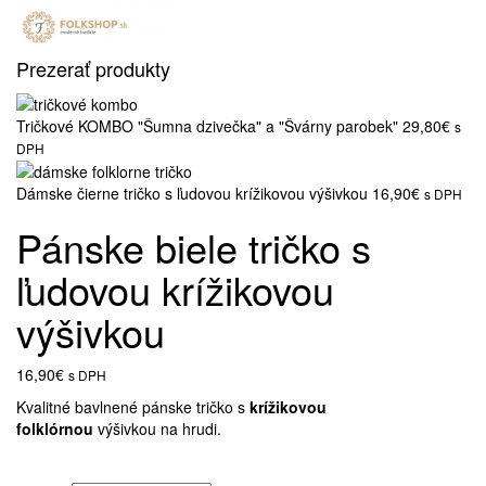
Prezerať produkty
Tričkové KOMBO "Šumna dzivečka" a "Švárny parobek"
29,80€
s
DPH
Dámske čierne tričko s ľudovou krížikovou výšivkou
16,90€
s DPH
Pánske biele tričko s
ľudovou krížikovou
výšivkou
16,90€
s DPH
Kvalitné bavlnené pánske tričko s
krížikovou
folklórnou
výšivkou na hrudi.