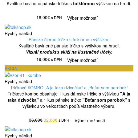
Kvalitné bavlnené pánske tričko s
folklórnou
výšivkou na hrudi.
18,00€
s DPH
Výber možností
Rýchly náhľad
Pánske čierne tričko s folklórnou výšivkou
Kvalitné bavlnené pánske tričko s výšivkou na hrudi.
Vizuál produktu slúži na ilustračné účely.
19,00€
s DPH
Výber možností
AKCIA
Rýchly náhľad
Tričkové KOMBO „A ja taka dzivočka“ a „Beťar som parobok“
Tričkové kombo obsahuje 1 kus dámske tričko s výšivkou
"A ja
taka dzivočka"
a 1 kus pánske tričko
"Beťar som parobok"
s
výšivkou vo veľkostiach podľa vlastného výberu.
36,00€
32,00€
s DPH
Výber možností
Rýchly náhľad