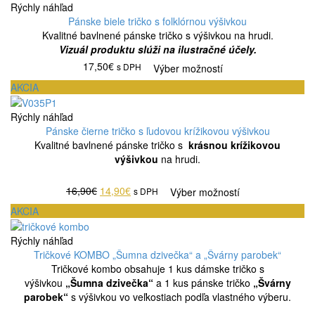
Rýchly náhľad
Pánske biele tričko s folklórnou výšivkou
Kvalitné bavlnené pánske tričko s výšivkou na hrudi.
Vizuál produktu slúži na ilustračné účely.
17,50€
s DPH
Výber možností
AKCIA
Rýchly náhľad
Pánske čierne tričko s ľudovou krížikovou výšivkou
Kvalitné bavlnené pánske tričko s
krásnou krížikovou
výšivkou
na hrudi.
16,90€
14,90€
s DPH
Výber možností
AKCIA
Rýchly náhľad
Tričkové KOMBO „Šumna dzivečka“ a „Švárny parobek“
Tričkové kombo obsahuje 1 kus dámske tričko s
výšivkou
„Šumna dzivečka“
a 1 kus pánske tričko
„Švárny
parobek“
s výšivkou vo veľkostiach podľa vlastného výberu.