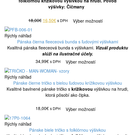
folklórnou krížikovou výšivkou na hrudi. Pôvod
výšivky: Čičmany
18,00€
16,50€
s DPH
Výber možností
Rýchly náhľad
Pánska čierna fleeceová bunda s ľudovými výšivkami
Kvalitná pánska fleeceová bunda s výšivkami.
Vizuál produktu
slúži na ilustračné účely.
34,99€
s DPH
Výber možností
Rýchly náhľad
Pánske čierne tričko s bielou ľudovou krížikovou výšivkou
Kvalitné bavlnené pánske tričko s
krížikovou
výšivkou na hrudi,
ktorá pôsobí ako čipka.
18,00€
s DPH
Výber možností
Rýchly náhľad
Pánske biele tričko s folklórnou výšivkou