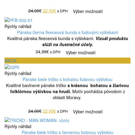
24,00€
22,00€
s DPH
Výber možností
Rýchly náhľad
Pánska čierna fleeceová bunda s ľudovými výšivkami
Kvalitná pánska fleeceová bunda s výšivkami.
Vizuál produktu
slúži na ilustračné účely.
34,99€
s DPH
Výber možností
AKCIA
Rýchly náhľad
Pánske biele tričko s bohatou ľudovou výšivkou
Kvalitné bavlnené pánske tričko
s krásnou bohatou a žiarivou
folklórnou
výšivkou na hrudi.
Motív pochádza pôvodom z
oblasti Moravy.
24,00€
22,00€
s DPH
Výber možností
Rýchly náhľad
Pánske biele tričko s červenou ľudovou výšivkou