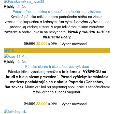
Rýchly náhľad
Pánska čierna mikina s kapucňou a folklórnou výšivkou
Kvalitná pánska mikina dobre padnúceho strihu na zips s
vreckami a kapucňou s krásnymi žiarivými ľudovými výšivkami na
prednej aj zadnej strane. V tejto folklórnej mikine zaručene
zažiarite a obdivu okolia sa nevyhnete.
Vizuál produktu slúži na
ilustračné účely.
39,00€
35,00€
s DPH
Výber možností
AKCIA
Rýchly náhľad
Pánske čierne tričko s ľudovou výšivkou
Pánske tričko vysokej gramáže
s folklórnou VÝŠIVKOU na
hrudi v bielo sivom prevedení.
Pôvod výšivky: kombinácia
motívov pochádzajúcich z okolia Popradu (Gerlachov,
Batizovce)
Motív vznikol pri príjemnej spolupráci s tanečníčkami
z folklórneho súboru Vagonár.
24,00€
22,00€
s DPH
Výber možností