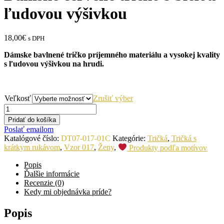
ľudovou výšivkou
18,00€
s DPH
Dámske bavlnené tričko príjemného materiálu a vysokej kvality
s ľudovou výšivkou na hrudi.
Veľkosť
Zrušiť výber
Pridať do košíka
Poslať emailom
Katalógové číslo:
DT07-017-01C
Kategórie:
Tričká
,
Tričká s
krátkym rukávom
,
Vzor 017
,
Ženy
,
Produkty podľa motívov
Popis
Ďalšie informácie
Recenzie (0)
Kedy mi objednávka príde?
Popis