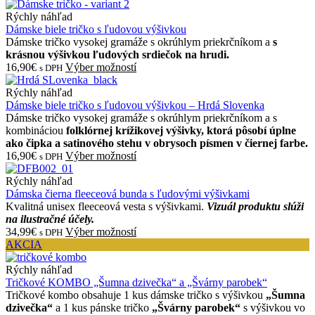
Rýchly náhľad
Dámske biele tričko s ľudovou výšivkou
Dámske tričko vysokej gramáže s okrúhlym priekrčníkom a
s
krásnou výšivkou ľudových srdiečok na hrudi.
16,90€
Výber možností
s DPH
Rýchly náhľad
Dámske biele tričko s ľudovou výšivkou – Hrdá Slovenka
Dámske tričko vysokej gramáže s okrúhlym priekrčníkom a s
kombináciou
folklórnej krížikovej výšivky, ktorá pôsobí úplne
ako čipka a satinového stehu v obrysoch písmen v čiernej farbe.
16,90€
Výber možností
s DPH
Rýchly náhľad
Dámska čierna fleeceová bunda s ľudovými výšivkami
Kvalitná unisex fleeceová vesta s výšivkami.
Vizuál produktu slúži
na ilustračné účely.
34,99€
Výber možností
s DPH
AKCIA
Rýchly náhľad
Tričkové KOMBO „Šumna dzivečka“ a „Švárny parobek“
Tričkové kombo obsahuje 1 kus dámske tričko s výšivkou
„Šumna
dzivečka“
a 1 kus pánske tričko
„Švárny parobek“
s výšivkou vo