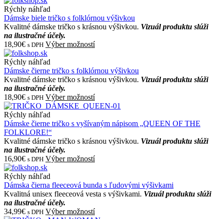
Rýchly náhľad
Dámske biele tričko s folklórnou výšivkou
Kvalitné dámske tričko s krásnou výšivkou.
Vizuál produktu slúži
na ilustračné účely.
18,90€
Výber možností
s DPH
Rýchly náhľad
Dámske čierne tričko s folklórnou výšivkou
Kvalitné dámske tričko s krásnou výšivkou.
Vizuál produktu slúži
na ilustračné účely.
18,90€
Výber možností
s DPH
Rýchly náhľad
Dámske čierne tričko s vyšívaným nápisom „QUEEN OF THE
FOLKLORE!“
Kvalitné dámske tričko s krásnou výšivkou.
Vizuál produktu slúži
na ilustračné účely.
16,90€
Výber možností
s DPH
Rýchly náhľad
Dámska čierna fleeceová bunda s ľudovými výšivkami
Kvalitná unisex fleeceová vesta s výšivkami.
Vizuál produktu slúži
na ilustračné účely.
34,99€
Výber možností
s DPH