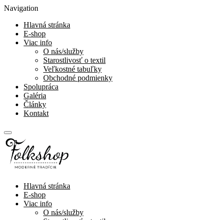
Navigation
Hlavná stránka
E-shop
Viac info
O nás/služby
Starostlivosť o textil
Veľkostné tabuľky
Obchodné podmienky
Spolupráca
Galéria
Články
Kontakt
Hlavná stránka
E-shop
Viac info
O nás/služby