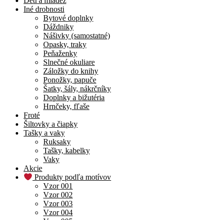
Deti a mládež
Iné drobnosti
Bytové doplnky
Dáždniky
Nášivky (samostatné)
Opasky, traky
Peňaženky
Slnečné okuliare
Záložky do knihy
Ponožky, papuče
Šatky, šály, nákrčníky
Doplnky a bižutéria
Hrnčeky, fľaše
Froté
Šiltovky a čiapky
Tašky a vaky
Ruksaky
Tašky, kabelky
Vaky
Akcie
Produkty podľa motívov
Vzor 001
Vzor 002
Vzor 003
Vzor 004