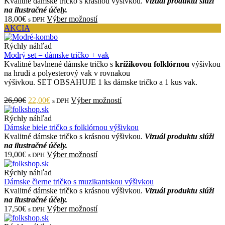
Kvalitné dámske tričko s krásnou výšivkou.
Vizuál produktu slúži
na ilustračné účely.
18,00€
Výber možností
s DPH
AKCIA
Rýchly náhľad
Modrý set = dámske tričko + vak
Kvalitné bavlnené dámske tričko s
krížikovou folklórnou
výšivkou
na hrudi a polyesterový vak v rovnakou
výšivkou. SET OBSAHUJE 1 ks dámske tričko a 1 kus vak.
26,90€
22,00€
Výber možností
s DPH
Rýchly náhľad
Dámske biele tričko s folklórnou výšivkou
Kvalitné dámske tričko s krásnou výšivkou.
Vizuál produktu slúži
na ilustračné účely.
19,00€
Výber možností
s DPH
Rýchly náhľad
Dámske čierne tričko s muzikantskou výšivkou
Kvalitné dámske tričko s krásnou výšivkou.
Vizuál produktu slúži
na ilustračné účely.
17,50€
Výber možností
s DPH