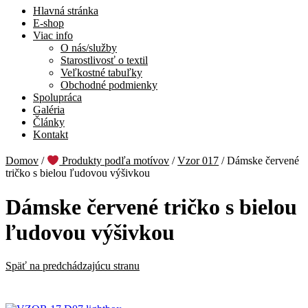
Hlavná stránka
E-shop
Viac info
O nás/služby
Starostlivosť o textil
Veľkostné tabuľky
Obchodné podmienky
Spolupráca
Galéria
Články
Kontakt
Domov
/
Produkty podľa motívov
/
Vzor 017
/
Dámske červené
tričko s bielou ľudovou výšivkou
Dámske červené tričko s bielou
ľudovou výšivkou
Späť na predchádzajúcu stranu