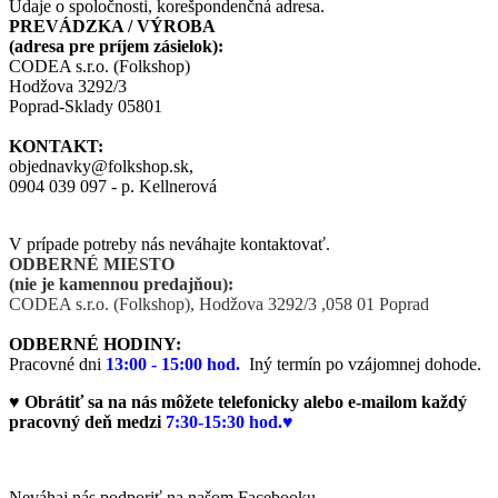
Údaje o spoločnosti, korešpondenčná adresa.
PREVÁDZKA / VÝROBA
(adresa pre príjem zásielok):
CODEA s.r.o. (Folkshop)
Hodžova 3292/3
Poprad-Sklady 05801
KONTAKT:
objednavky@folkshop.sk,
0904 039 097 - p. Kellnerová
V prípade potreby nás neváhajte kontaktovať.
ODBERNÉ MIESTO
(nie je kamennou predajňou):
CODEA s.r.o. (Folkshop),
Hodžova 3292/3 ,058 01 Poprad
ODBERNÉ HODINY:
Pracovné dni
13:00 - 15:00 hod.
Iný termín po vzájomnej dohode.
♥ Obrátiť sa na nás môžete telefonicky alebo e-mailom každý
pracovný deň medzi
7:30-15:30 hod.♥
Neváhaj nás podporiť na našom Facebooku.