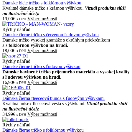
Dámske biele tričko s folklórnou výšivkou
Kvalitné dámske tričko s krásnou výšivkou.
Vizuál produktu slúži
na ilustračné účely.
19,00€
Výber možností
s DPH
Rýchly náhľad
Dámske čierne tričko s červenou ľudovou výšivkou
Dámske tričko vysokej gramáže s okrúhlym priekrčníkom
a s
folklórnou výšivkou na hrudi.
18,00€
Výber možností
s DPH
Rýchly náhľad
Dámske čierne tričko s ľudovou výšivkou
Dámske bavlnené tričko príjemného materiálu a vysokej kvality
s ľudovou výšivkou na hrudi.
16,90€
Výber možností
s DPH
Rýchly náhľad
Dámska čierna fleeceová bunda s ľudovými výšivkami
Kvalitná unisex fleeceová vesta s výšivkami.
Vizuál produktu slúži
na ilustračné účely.
34,99€
Výber možností
s DPH
Rýchly náhľad
Dámske čierne tričko s folklórnou výšivkou