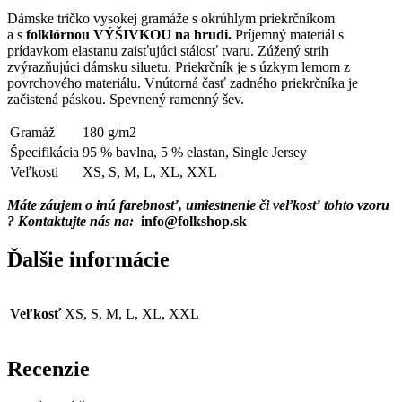
Dámske tričko vysokej gramáže s okrúhlym priekrčníkom
a s
folklórnou VÝŠIVKOU na hrudi.
Príjemný materiál s
prídavkom elastanu zaisťujúci stálosť tvaru. Zúžený strih
zvýrazňujúci dámsku siluetu. Priekrčník je s úzkym lemom z
povrchového materiálu. Vnútorná časť zadného priekrčníka je
začistená páskou. Spevnený ramenný šev.
Gramáž
180 g/m2
Špecifikácia
95 % bavlna, 5 % elastan, Single Jersey
Veľkosti
XS, S, M, L, XL, XXL
Máte záujem o inú farebnosť, umiestnenie či veľkosť tohto vzoru
? Kontaktujte nás na:
info@folkshop.sk
Ďalšie informácie
Veľkosť
XS, S, M, L, XL, XXL
Recenzie