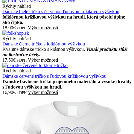
Rýchly náhľad
Dámske biele tričko s červenou ľudovou krížikovou výšivkou
folklórnou krížikovou výšivkou na hrudi, ktorá pôsobí úplne
ako čipka.
18,00€
Výber možností
s DPH
Rýchly náhľad
Dámske čierne tričko s folklórnou výšivkou
Kvalitné dámske tričko s krásnou výšivkou.
Vizuál produktu slúži
na ilustračné účely.
17,50€
Výber možností
s DPH
Rýchly náhľad
Dámske červené tričko s ľudovou krížikovou výšivkou
Dámske bavlnené tričko príjemného materiálu a vysokej kvality
s ľudovou výšivkou na hrudi.
16,90€
Výber možností
s DPH