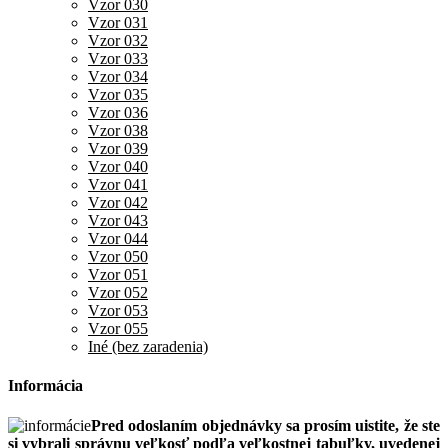
Vzor 030
Vzor 031
Vzor 032
Vzor 033
Vzor 034
Vzor 035
Vzor 036
Vzor 038
Vzor 039
Vzor 040
Vzor 041
Vzor 042
Vzor 043
Vzor 044
Vzor 050
Vzor 051
Vzor 052
Vzor 053
Vzor 055
Iné (bez zaradenia)
Informácia
Pred odoslaním objednávky sa prosím uistite, že ste
si vybrali správnu veľkosť podľa veľkostnej tabuľky, uvedenej