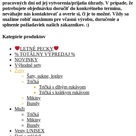
pracovných dní od jej vytvorenia/prijatia úhrady. V prípade, že
potrebujete objednávku doručiť do konkrétneho termínu,
neváhajte nás kontaktovať a overte si, či je to možné. Vždy sa
snažíme robiť maximum pre včasnú výrobu, doručenie a
splnenie požiadaviek našich zákazníkov. :)
Kategórie produktov
LETNÉ PECKY
% TOTÁLNY VÝPREDAJ %
NOVINKY
Výhodné sety
Ženy
Šaty, sukne, legíny
Tričká
Tričká s dlhým rukávom
Tričká s krátkym rukávom
Mikiny
Bundy
Muži
Tričká
Mikiny
Bundy
Vesty UNISEX