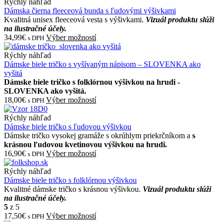
Rýchly náhľad
Dámska čierna fleeceová bunda s ľudovými výšivkami
Kvalitná unisex fleeceová vesta s výšivkami.
Vizuál produktu slúži
na ilustračné účely.
34,99€
Výber možností
s DPH
Rýchly náhľad
Dámske biele tričko s vyšívaným nápisom – SLOVENKA ako
vyšitá
Dámske biele tričko s folklórnou výšivkou na hrudi -
SLOVENKA ako vyšitá.
18,00€
Výber možností
s DPH
Rýchly náhľad
Dámske biele tričko s ľudovou výšivkou
Dámske tričko vysokej gramáže s okrúhlym priekrčníkom a
s
krásnou ľudovou kvetinovou výšivkou na hrudi
.
16,90€
Výber možností
s DPH
Rýchly náhľad
Dámske biele tričko s folklórnou výšivkou
Kvalitné dámske tričko s krásnou výšivkou.
Vizuál produktu slúži
na ilustračné účely.
5
z 5
17,50€
Výber možností
s DPH