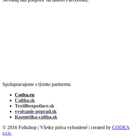
Spolupracujeme s týmito partnermi.
Codea.eu
Caltha.sk
Textilbezpotlace.sk
vysivanie-poprad.sk
Kozmetika-caltha.sk
© 2016 Folkshop | Všetky práva vyhradené | created by
CODEA
s.r.o.