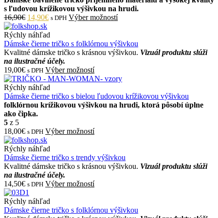
s ľudovou krížikovou výšivkou na hrudi.
16,90€
14,90€
Výber možností
s DPH
Rýchly náhľad
Dámske čierne tričko s folklórnou výšivkou
Kvalitné dámske tričko s krásnou výšivkou.
Vizuál produktu slúži
na ilustračné účely.
19,00€
Výber možností
s DPH
Rýchly náhľad
Dámske čierne tričko s bielou ľudovou krížikovou výšivkou
folklórnou krížikovou výšivkou na hrudi, ktorá pôsobí úplne
ako čipka.
5
z 5
18,00€
Výber možností
s DPH
Rýchly náhľad
Dámske čierne tričko s trendy výšivkou
Kvalitné dámske tričko s krásnou výšivkou.
Vizuál produktu slúži
na ilustračné účely.
14,50€
Výber možností
s DPH
Rýchly náhľad
Dámske čierne tričko s folklórnou výšivkou