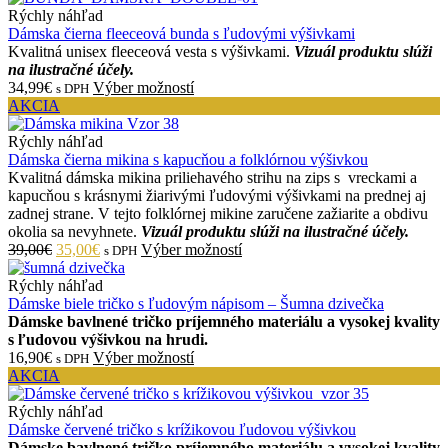
Rýchly náhľad
Dámska čierna fleeceová bunda s ľudovými výšivkami
Kvalitná unisex fleeceová vesta s výšivkami.
Vizuál produktu slúži
na ilustračné účely.
34,99€
Výber možností
s DPH
AKCIA
Rýchly náhľad
Dámska čierna mikina s kapucňou a folklórnou výšivkou
Kvalitná dámska mikina priliehavého strihu na zips s vreckami a
kapucňou s krásnymi žiarivými ľudovými výšivkami na prednej aj
zadnej strane. V tejto folklórnej mikine zaručene zažiarite a obdivu
okolia sa nevyhnete.
Vizuál produktu slúži na ilustračné účely.
39,00€
35,00€
Výber možností
s DPH
Rýchly náhľad
Dámske biele tričko s ľudovým nápisom – Šumna dzivečka
Dámske bavlnené tričko príjemného materiálu a vysokej kvality
s ľudovou výšivkou na hrudi.
16,90€
Výber možností
s DPH
AKCIA
Rýchly náhľad
Dámske červené tričko s krížikovou ľudovou výšivkou
Dámske bavlnené tričko príjemného materiálu a vysokej kvality