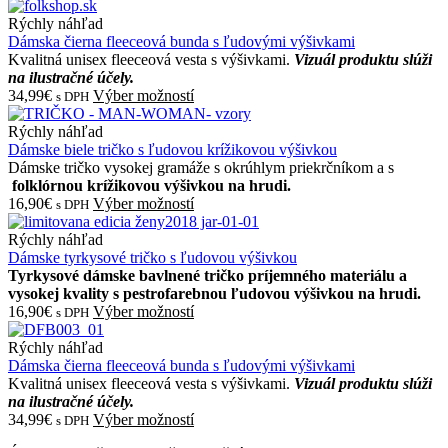
Rýchly náhľad
Dámska čierna fleeceová bunda s ľudovými výšivkami
Kvalitná unisex fleeceová vesta s výšivkami.
Vizuál produktu slúži
na ilustračné účely.
34,99€
Výber možností
s DPH
Rýchly náhľad
Dámske biele tričko s ľudovou krížikovou výšivkou
Dámske tričko vysokej gramáže s okrúhlym priekrčníkom a s
folklórnou krížikovou výšivkou na hrudi.
16,90€
Výber možností
s DPH
Rýchly náhľad
Dámske tyrkysové tričko s ľudovou výšivkou
Tyrkysové dámske bavlnené tričko príjemného materiálu a
vysokej kvality s pestrofarebnou ľudovou výšivkou na hrudi.
16,90€
Výber možností
s DPH
Rýchly náhľad
Dámska čierna fleeceová bunda s ľudovými výšivkami
Kvalitná unisex fleeceová vesta s výšivkami.
Vizuál produktu slúži
na ilustračné účely.
34,99€
Výber možností
s DPH