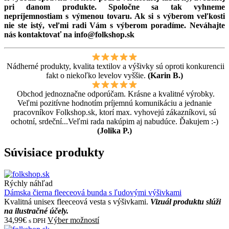
pri danom produkte. Spoločne sa tak vyhneme
nepríjemnostiam s výmenou tovaru. Ak si s výberom veľkosti
nie ste istý, veľmi radi Vám s výberom poradíme. Neváhajte
nás kontaktovať na info@folkshop.sk
Nádherné produkty, kvalita textilov a výšivky sú oproti konkurencii
fakt o niekoľko levelov vyššie.
(Karin B.)
Obchod jednoznačne odporúčam. Krásne a kvalitné výrobky.
Veľmi pozitívne hodnotím príjemnú komunikáciu a jednanie
pracovníkov Folkshop.sk, ktorí max. vyhovejú zákazníkovi, sú
ochotní, srdeční...Veľmi rada nakúpim aj nabudúce. Ďakujem :-)
(Jolika P.)
Súvisiace produkty
Rýchly náhľad
Dámska čierna fleeceová bunda s ľudovými výšivkami
Kvalitná unisex fleeceová vesta s výšivkami.
Vizuál produktu slúži
na ilustračné účely.
34,99€
Výber možností
s DPH