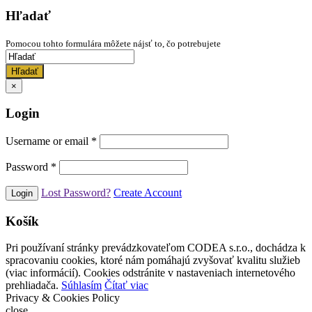
Hľadať
Pomocou tohto formulára môžete nájsť to, čo potrebujete
Hľadať
×
Login
Username or email
*
Password
*
Lost Password?
Create Account
Košík
Pri používaní stránky prevádzkovateľom CODEA s.r.o., dochádza k
spracovaniu cookies, ktoré nám pomáhajú zvyšovať kvalitu služieb
(viac informácií). Cookies odstránite v nastaveniach internetového
prehliadača.
Súhlasím
Čítať viac
Privacy & Cookies Policy
close