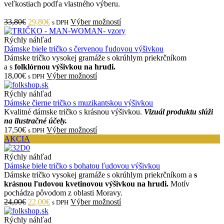
veľkostiach podľa vlastného výberu.
33,80€
29,80€
Výber možností
s DPH
Rýchly náhľad
Dámske biele tričko s červenou ľudovou výšivkou
Dámske tričko vysokej gramáže s okrúhlym priekrčníkom
a s
folklórnou výšivkou na hrudi.
18,00€
Výber možností
s DPH
Rýchly náhľad
Dámske čierne tričko s muzikantskou výšivkou
Kvalitné dámske tričko s krásnou výšivkou.
Vizuál produktu slúži
na ilustračné účely.
17,50€
Výber možností
s DPH
AKCIA
Rýchly náhľad
Dámske biele tričko s bohatou ľudovou výšivkou
Dámske tričko vysokej gramáže s okrúhlym priekrčníkom a
s
krásnou ľudovou kvetinovou výšivkou na hrudi
.
Motív
pochádza pôvodom z oblasti Moravy.
24,00€
22,00€
Výber možností
s DPH
Rýchly náhľad