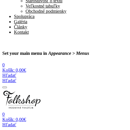
Starostlivosť o textil
Veľkostné tabuľky
Obchodné podmienky
Spolupráca
Galéria
Články
Kontakt
Set your main menu in
Appearance > Menus
0
Košík:
0,00€
Hľadať
Hľadať
0
Košík:
0,00€
Hľadať