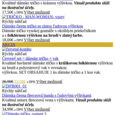
Kvalitné dámske tričko s krásnou výšivkou.
Vizuál produktu slúži
na ilustračné účely.
17,50€
Výber možností
s DPH
Rýchly náhľad
Dámske čierne tričko so zlatou ľudovou výšivkou
Dámske tričko vysokej gramáže s okrúhlym priekrčníkom
a s
folklórnou výšivkou na hrudi v zlatej farbe.
18,00€
Výber možností
s DPH
AKCIA
Rýchly náhľad
Červený set = dámske tričko + vak
Kvalitné bavlnené dámske tričko s
krížikovou folklórnou
výšivkou
na hrudi a polyesterový vak v rovnakou
výšivkou. SET OBSAHUJE 1 ks dámske tričko a 1 kus vak.
26,90€
22,00€
Výber možností
s DPH
Rýchly náhľad
Dámska čierna fleeceová bunda s ľudovými výšivkami
Kvalitná unisex fleeceová vesta s výšivkami.
Vizuál produktu slúži
na ilustračné účely.
34,99€
Výber možností
s DPH