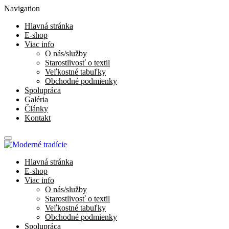
Navigation
Hlavná stránka
E-shop
Viac info
O nás/služby
Starostlivosť o textil
Veľkostné tabuľky
Obchodné podmienky
Spolupráca
Galéria
Články
Kontakt
Hlavná stránka
E-shop
Viac info
O nás/služby
Starostlivosť o textil
Veľkostné tabuľky
Obchodné podmienky
Spolupráca