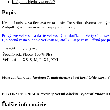
Kedy mi objednávka príde?
Popis
Kvalitná unisexová fleecová vesta klasického strihu s dvoma predným
Antipillingová úprava na vonkajšej strane vesty.
Pri výbere veľkosti sa riaďte veľkostnými tabuľkami. Vesty sú unise
L, vhodná vesta bude vo veľkosti M, atdˇ.). Ak je vesta určená pre
p
Gramáž
280 g/m2
Špecifikácia
Fleece, 100 % PES
Veľkosti
XS, S, M, L, XL, XXL
Máte záujem o inú farebnosť, umiestnenie či veľkosť tohto vzoru 
POZOR! Pri UNISEX textile je veľmi dôležité, vyberať vhodnú 
Ďalšie informácie