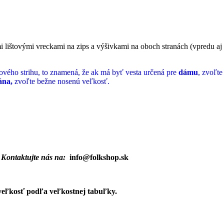
i lištovými vreckami na zips a výšivkami na oboch stranách (vpredu aj
xového strihu, to znamená, že ak má byť vesta určená pre
dámu
, zvoľte
ána,
zvoľte bežne nosenú veľkosť.
? Kontaktujte nás na:
info@folkshop.sk
veľkosť podľa veľkostnej tabuľky.