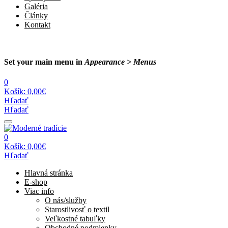
Galéria
Články
Kontakt
Set your main menu in
Appearance > Menus
0
Košík:
0,00€
Hľadať
Hľadať
0
Košík:
0,00€
Hľadať
Hlavná stránka
E-shop
Viac info
O nás/služby
Starostlivosť o textil
Veľkostné tabuľky
Obchodné podmienky