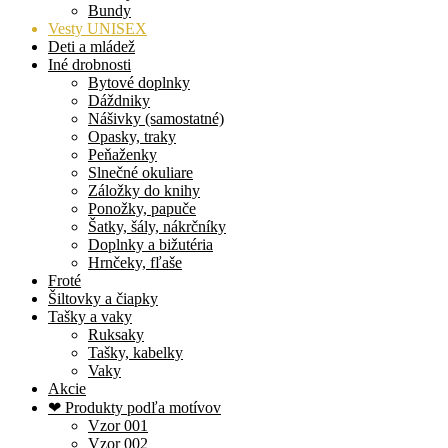
Bundy
Vesty UNISEX
Deti a mládež
Iné drobnosti
Bytové doplnky
Dáždniky
Nášivky (samostatné)
Opasky, traky
Peňaženky
Slnečné okuliare
Záložky do knihy
Ponožky, papuče
Šatky, šály, nákrčníky
Doplnky a bižutéria
Hrnčeky, fľaše
Froté
Šiltovky a čiapky
Tašky a vaky
Ruksaky
Tašky, kabelky
Vaky
Akcie
❤ Produkty podľa motívov
Vzor 001
Vzor 002