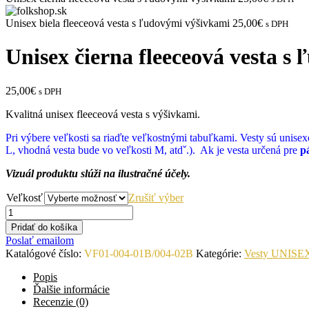
Unisex biela fleeceová vesta s ľudovými výšivkami
25,00€
s DPH
Unisex čierna fleeceová vesta s
25,00€
s DPH
Kvalitná unisex fleeceová vesta s výšivkami.
Pri výbere veľkosti sa riaďte veľkostnými tabuľkami. Vesty sú unise
L, vhodná vesta bude vo veľkosti M, atdˇ.). Ak je vesta určená pre
p
Vizuál produktu slúži na ilustračné účely.
Veľkosť
Zrušiť výber
Pridať do košíka
Poslať emailom
Katalógové číslo:
VF01-004-01B/004-02B
Kategórie:
Vesty UNISE
Popis
Ďalšie informácie
Recenzie (0)