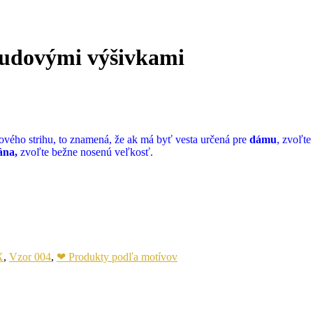
 ľudovými výšivkami
xového strihu, to znamená, že ak má byť vesta určená pre
dámu
, zvoľte
ána,
zvoľte bežne nosenú veľkosť.
X
,
Vzor 004
,
❤ Produkty podľa motívov