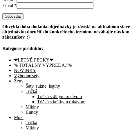
Email
*
Obvyklá doba dodania objednávky je závislá na
aktuálnom
stave
objednávku doručiť do konkrétneho termínu, neváhajte nás konta
zákazníkov. :)
Kategórie produktov
❤LETNÉ PECKY❤
% TOTÁLNY VÝPREDAJ %
NOVINKY
Výhodné sety
Ženy
Šaty, sukne, legíny
Tričká
Tričká s dlhým rukávom
Tričká s krátkym rukávom
Mikiny
Bundy
Muži
Tričká
Mikiny