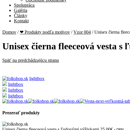
Spolupráca
Galéria
Články
Kontakt
Domov
/
❤ Produkty podľa motívov
/
Vzor 004
/
Unisex čierna flee
Unisex čierna fleeceová vesta s
Späť na predchádzajúcu stranu
lightbox
lightbox
lightbox
lightbox
Prezerať produkty
Unisex čierna fleeceová vesta s ľudovými výšivkami
25,00€
s DPH